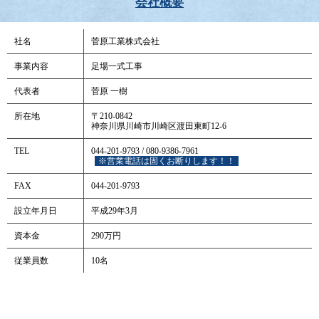
会社概要
社名
菅原工業株式会社
事業内容
足場一式工事
代表者
菅原 一樹
所在地
〒210-0842
神奈川県川崎市川崎区渡田東町12-6
TEL
044-201-9793 / 080-9386-7961
※営業電話は固くお断りします！！
FAX
044-201-9793
設立年月日
平成29年3月
資本金
290万円
従業員数
10名